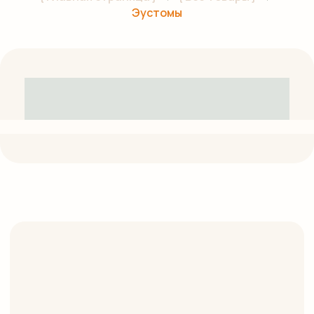
Эустомы
Оставляйте заявку,
и профессиональные флористы
компании помогут подобрать букет под
ваш запрос и бюджет, ответят на любые
вопросы по уходу и выбору цветов.
Отправить